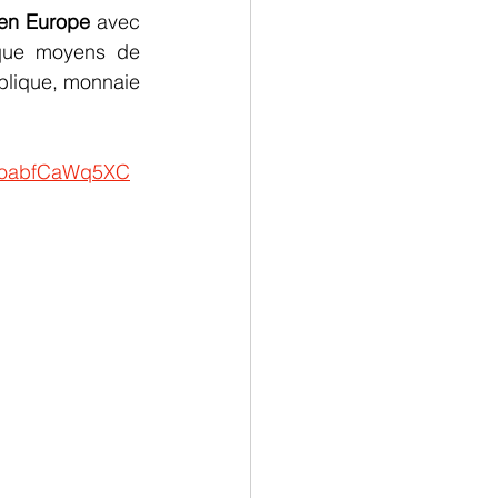
 en Europe
 avec 
que moyens de 
blique, monnaie 
cOoabfCaWq5XC