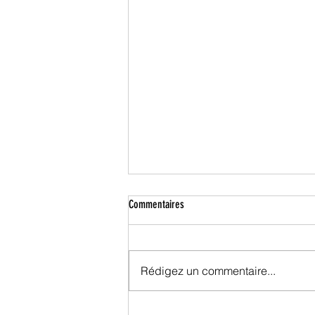
Commentaires
Rédigez un commentaire...
TABLE RONDE FPF : PONTES, APPIA ET