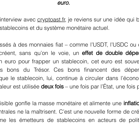
euro.
interview avec 
cryptoast.fr
, je reviens sur une idée qui 
tablecoins et du système monétaire actuel.
ssés à des monnaies fiat – comme l’USDT, l’USDC ou 
créent, sans qu’on le voie, un 
effet de double dépe
n euro pour frapper un stablecoin, cet euro est souven
es bons du Trésor. Ces bons financent des dépen
ue le stablecoin, lui, continue à circuler dans l’écon
leur est utilisée 
deux fois
 – une fois par l’État, une fois p
visible gonfle la masse monétaire et alimente une 
inflat
rales ne la maîtrisent. C’est une nouvelle forme de cré
rme les émetteurs de stablecoins en acteurs de polit