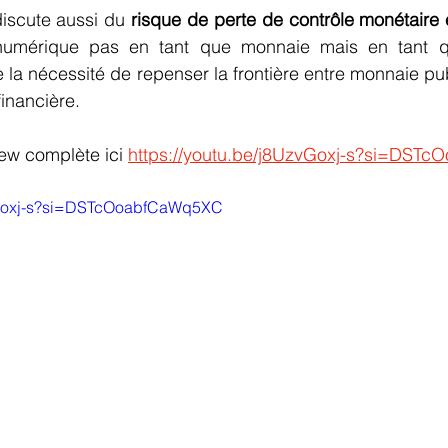
discute aussi du 
risque de perte de contrôle monétaire
o numérique pas en tant que monnaie mais en tant 
e la nécessité de repenser la frontière entre monnaie pu
financière.
iew complète ici 
https://youtu.be/j8UzvGoxj-s?si=DST
zvGoxj-s?si=DSTcOoabfCaWq5XC