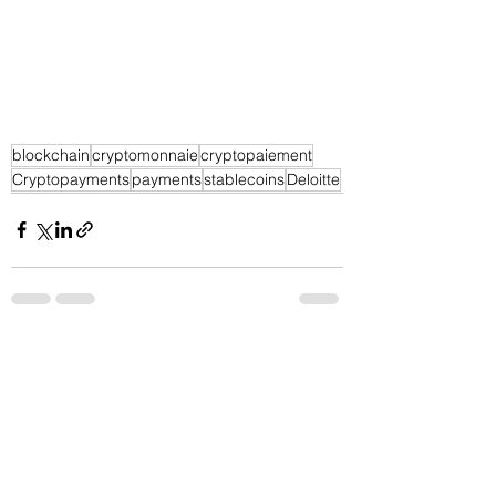
blockchain
cryptomonnaie
cryptopaiement
Cryptopayments
payments
stablecoins
Deloitte
Voir tout
Posts récents